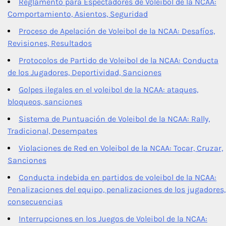
Reglamento para Espectadores de Voleibol de la NCAA:
Comportamiento, Asientos, Seguridad
Proceso de Apelación de Voleibol de la NCAA: Desafíos,
Revisiones, Resultados
Protocolos de Partido de Voleibol de la NCAA: Conducta
de los Jugadores, Deportividad, Sanciones
Golpes ilegales en el voleibol de la NCAA: ataques,
bloqueos, sanciones
Sistema de Puntuación de Voleibol de la NCAA: Rally,
Tradicional, Desempates
Violaciones de Red en Voleibol de la NCAA: Tocar, Cruzar,
Sanciones
Conducta indebida en partidos de voleibol de la NCAA:
Penalizaciones del equipo, penalizaciones de los jugadores,
consecuencias
Interrupciones en los Juegos de Voleibol de la NCAA: