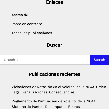
Enlaces
Acerca de
Ponte en contacto
Todas las publicaciones
Buscar
Search
for:
Publicaciones recientes
Violaciones de Rotación en el Voleibol de la NCAA: Orden
Ilegal, Penalizaciones, Consecuencias
Reglamento de Puntuación de Voleibol de la NCAA:
Sistema de Puntos, Desempates, Errores