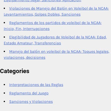
Violaciones de Manejo del Balón en Voleibol de la NCAA:
Levantamientos, Golpes Dobles, Sanciones
Reglamentos de los partidos de voleibol de la NCAA:
Inicio, Fin, Interrupciones
Elegibilidad de Jugadores de Voleibol de la NCAA: Edad,
Estado Amateur, Transferencias
Manejo del balón en voleibol de la NCAA: Toques legales,
violaciones, decisiones
Categories
Interpretaciones de las Reglas
Reglamento del Juego
Sanciones y Violaciones