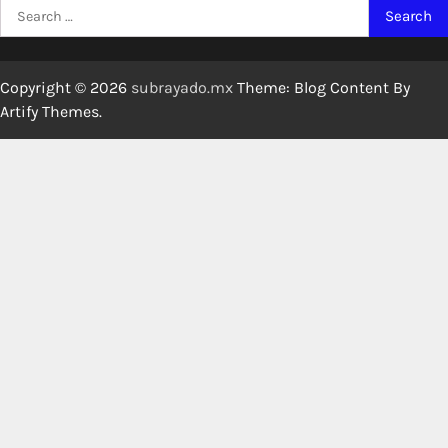
Search
for:
Copyright © 2026
subrayado.mx
Theme: Blog Content By
Artify Themes
.