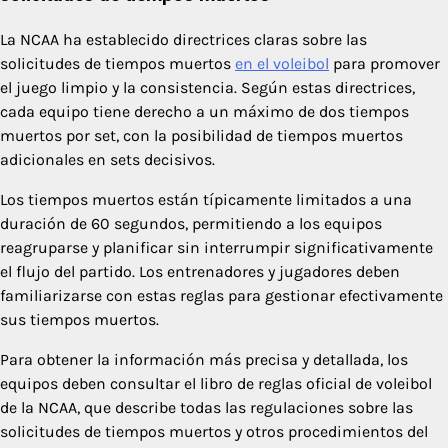
La NCAA ha establecido directrices claras sobre las
solicitudes de tiempos muertos
en el voleibol
para promover
el juego limpio y la consistencia. Según estas directrices,
cada equipo tiene derecho a un máximo de dos tiempos
muertos por set, con la posibilidad de tiempos muertos
adicionales en sets decisivos.
Los tiempos muertos están típicamente limitados a una
duración de 60 segundos, permitiendo a los equipos
reagruparse y planificar sin interrumpir significativamente
el flujo del partido. Los entrenadores y jugadores deben
familiarizarse con estas reglas para gestionar efectivamente
sus tiempos muertos.
Para obtener la información más precisa y detallada, los
equipos deben consultar el libro de reglas oficial de voleibol
de la NCAA, que describe todas las regulaciones sobre las
solicitudes de tiempos muertos y otros procedimientos del