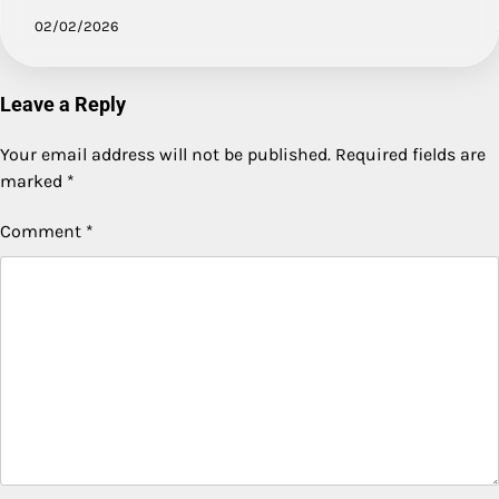
02/02/2026
Leave a Reply
Your email address will not be published.
Required fields are
marked
*
Comment
*