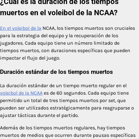
¿Cuál es la duración de los tiempos
muertos en el voleibol de la NCAA?
En el voleibol de la
NCAA, los tiempos muertos son cruciales
para la estrategia del equipo y la recuperación de los
jugadores. Cada equipo tiene un número limitado de
tiempos muertos, con duraciones específicas que pueden
impactar el flujo del juego.
Duración estándar de los tiempos muertos
La duración estándar de un tiempo muerto regular en el
voleibol de la NCAA
es de 60 segundos. Cada equipo tiene
permitido un total de tres tiempos muertos por set, que
pueden ser utilizados estratégicamente para reagruparse o
ajustar tácticas durante el partido.
Además de los tiempos muertos regulares, hay tiempos
muertos de medios que ocurren durante pausas específicas