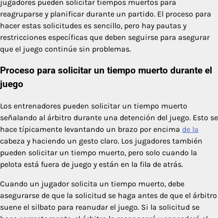
jugadores pueden solicitar tiempos muertos para
reagruparse y planificar durante un partido. El proceso para
hacer estas solicitudes es sencillo, pero hay pautas y
restricciones específicas que deben seguirse para asegurar
que el juego continúe sin problemas.
Proceso para solicitar un tiempo muerto durante el
juego
Los entrenadores pueden solicitar un tiempo muerto
señalando al árbitro durante una detención del juego. Esto se
hace típicamente levantando un brazo por encima
de la
cabeza y haciendo un gesto claro. Los jugadores también
pueden solicitar un tiempo muerto, pero solo cuando la
pelota está fuera de juego y están en la fila de atrás.
Cuando un jugador solicita un tiempo muerto, debe
asegurarse de que la solicitud se haga antes de que el árbitro
suene el silbato para reanudar el juego. Si la solicitud se