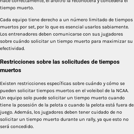
hace correctamente, el árbitro la reconocerá y concederá el
tiempo muerto.
Cada equipo tiene derecho a un número limitado de tiempos
muertos por set, por lo que es esencial usarlos sabiamente.
Los entrenadores deben comunicarse con sus jugadores
sobre cuándo solicitar un tiempo muerto para maximizar su
efectividad.
Restricciones sobre las solicitudes de tiempos
muertos
Existen restricciones específicas sobre cuándo y cómo se
pueden solicitar tiempos muertos en el voleibol de la NCAA.
Un equipo solo puede solicitar un tiempo muerto cuando
tiene la posesión de la pelota o cuando la pelota está fuera de
juego. Además, los jugadores deben tener cuidado de no
solicitar un tiempo muerto durante un rally, ya que esto no
será concedido.