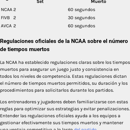
Set
Muerto
NCAA
2
60 segundos
FIVB
2
30 segundos
AVCA
2
60 segundos
Regulaciones oficiales de la NCAA sobre el número
de tiempos muertos
La NCAA ha establecido regulaciones claras sobre los tiempos
muertos para asegurar un juego justo y consistencia en
todos los niveles de competencia. Estas regulaciones dictan
el número de tiempos muertos permitidos, su duración y los
procedimientos para solicitarlos durante los partidos.
Los entrenadores y jugadores deben familiarizarse con estas
reglas para optimizar sus estrategias y evitar penalizaciones.
Entender las regulaciones oficiales ayuda a los equipos a
gestionar efectivamente sus tiempos muertos y mantener
una ventaja competitiva a lo largo
del partido
.