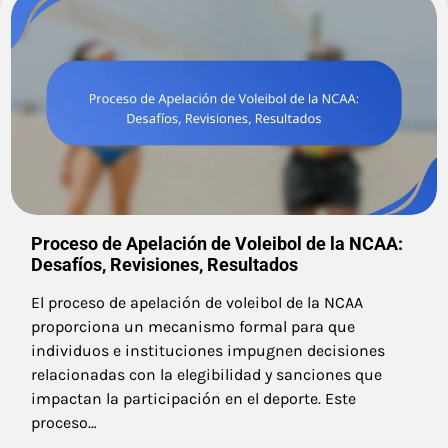
Proceso de Apelación de Voleibol de la NCAA:
Desafíos, Revisiones, Resultados
El proceso de apelación de voleibol de la NCAA
proporciona un mecanismo formal para que
individuos e instituciones impugnen decisiones
relacionadas con la elegibilidad y sanciones que
impactan la participación en el deporte. Este
proceso…