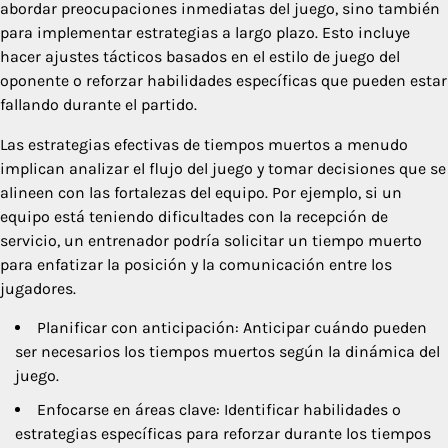
abordar preocupaciones inmediatas del juego, sino también
para implementar estrategias a largo plazo. Esto incluye
hacer ajustes tácticos basados en el estilo de juego del
oponente o reforzar habilidades específicas que pueden estar
fallando durante el partido.
Las estrategias efectivas de tiempos muertos a menudo
implican analizar el flujo del juego y tomar decisiones que se
alineen con las fortalezas del equipo. Por ejemplo, si un
equipo está teniendo dificultades con la recepción de
servicio, un entrenador podría solicitar un tiempo muerto
para enfatizar la posición y la comunicación entre los
jugadores.
Planificar con anticipación: Anticipar cuándo pueden
ser necesarios los tiempos muertos según la dinámica del
juego.
Enfocarse en áreas clave: Identificar habilidades o
estrategias específicas para reforzar durante los tiempos