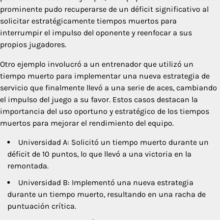
prominente pudo recuperarse de un déficit significativo al
solicitar estratégicamente tiempos muertos para
interrumpir el impulso del oponente y reenfocar a sus
propios jugadores.
Otro ejemplo involucró a un entrenador que utilizó un
tiempo muerto para implementar una nueva estrategia de
servicio que finalmente llevó a una serie de aces, cambiando
el impulso del juego a su favor. Estos casos destacan la
importancia del uso oportuno y estratégico de los tiempos
muertos para mejorar el rendimiento del equipo.
Universidad A: Solicitó un tiempo muerto durante un
déficit de 10 puntos, lo que llevó a una victoria en la
remontada.
Universidad B: Implementó una nueva estrategia
durante un tiempo muerto, resultando en una racha de
puntuación crítica.