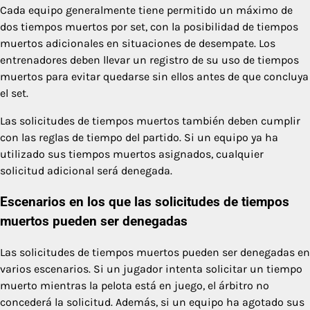
Cada equipo generalmente tiene permitido un máximo de
dos tiempos muertos por set, con la posibilidad de tiempos
muertos adicionales en situaciones de desempate. Los
entrenadores deben llevar un registro de su uso de tiempos
muertos para evitar quedarse sin ellos antes de que concluya
el set.
Las solicitudes de tiempos muertos también deben cumplir
con las reglas de tiempo del partido. Si un equipo ya ha
utilizado sus tiempos muertos asignados, cualquier
solicitud adicional será denegada.
Escenarios en los que las solicitudes de tiempos
muertos pueden ser denegadas
Las solicitudes de tiempos muertos pueden ser denegadas en
varios escenarios. Si un jugador intenta solicitar un tiempo
muerto mientras la pelota está en juego, el árbitro no
concederá la solicitud. Además, si un equipo ha agotado sus