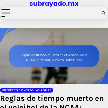
subrayado.mx
Skip
to
content
INTERPRETACIONES DE LAS REGLAS
Reglas de tiempo muerto en
el voleibol de la NCAA: