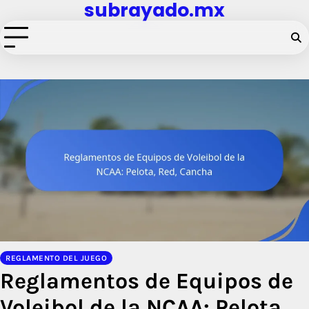
subrayado.mx
Skip
to
content
REGLAMENTO DEL JUEGO
Reglamentos de Equipos de
Voleibol de la NCAA: Pelota,