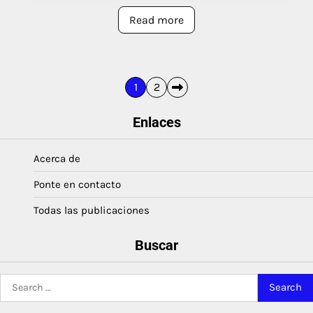
Read more
Posts
1
2
pagination
Enlaces
Acerca de
Ponte en contacto
Todas las publicaciones
Buscar
Search
for: