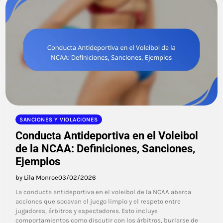
SANCIONES Y VIOLACIONES
Conducta Antideportiva en el Voleibol
de la NCAA: Definiciones, Sanciones,
Ejemplos
by Lila Monroe
03/02/2026
La conducta antideportiva en el voleibol de la NCAA abarca
acciones que socavan el juego limpio y el respeto entre
jugadores, árbitros y espectadores. Esto incluye
comportamientos como discutir con los árbitros, burlarse de