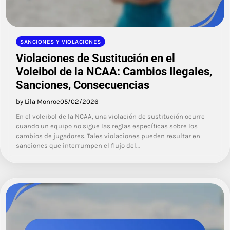
SANCIONES Y VIOLACIONES
Violaciones de Sustitución en el
Voleibol de la NCAA: Cambios Ilegales,
Sanciones, Consecuencias
by Lila Monroe
05/02/2026
En el voleibol de la NCAA, una violación de sustitución ocurre
cuando un equipo no sigue las reglas específicas sobre los
cambios de jugadores. Tales violaciones pueden resultar en
sanciones que interrumpen el flujo del…