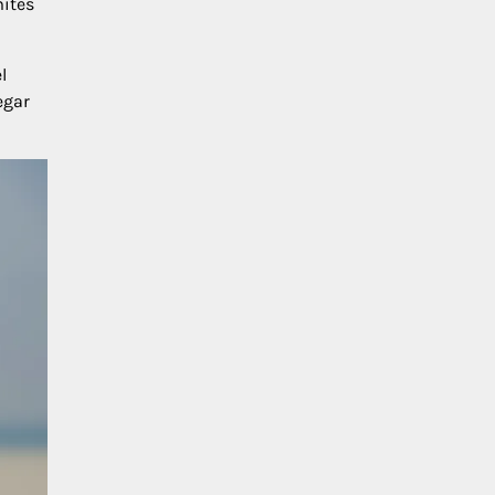
mites
l
egar