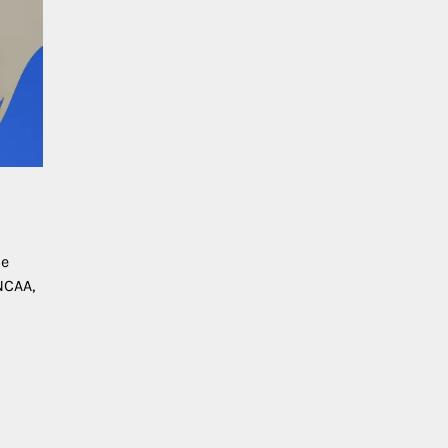
ue
NCAA,