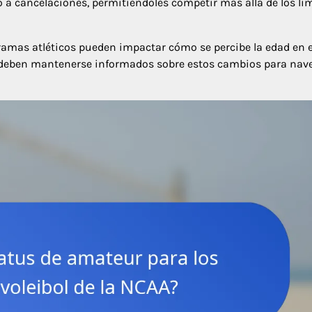
 a cancelaciones, permitiéndoles competir más allá de los lí
ramas atléticos pueden impactar cómo se percibe la edad en e
tas deben mantenerse informados sobre estos cambios para nav