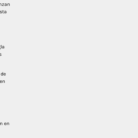
enzan
sta
gla
s
 de
 en
an en