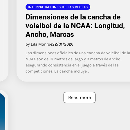
INTERPRETACIONES DE LAS REGLAS
Dimensiones de la cancha de
voleibol de la NCAA: Longitud,
Ancho, Marcas
by Lila Monroe
22/01/2026
Las dimensiones oficiales de una cancha de voleibol de l
NCAA son de 18 metros de largo y 9 metros de ancho,
asegurando consistencia en el juego a través de las
competiciones. La cancha incluye…
Read more