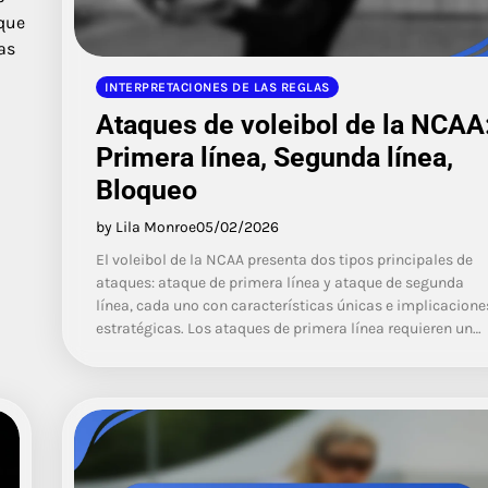
 que
as
INTERPRETACIONES DE LAS REGLAS
Ataques de voleibol de la NCAA
Primera línea, Segunda línea,
Bloqueo
by Lila Monroe
05/02/2026
El voleibol de la NCAA presenta dos tipos principales de
ataques: ataque de primera línea y ataque de segunda
línea, cada uno con características únicas e implicacione
estratégicas. Los ataques de primera línea requieren un…