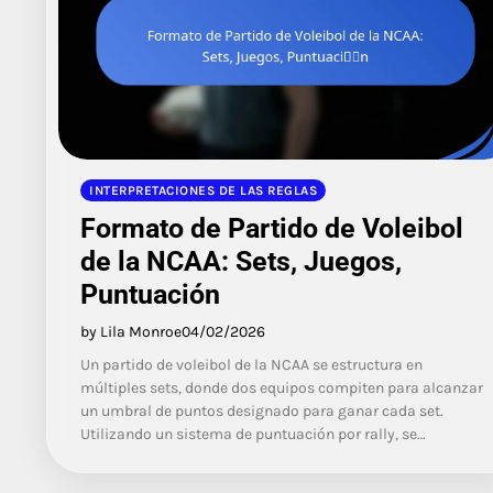
INTERPRETACIONES DE LAS REGLAS
Formato de Partido de Voleibol
de la NCAA: Sets, Juegos,
Puntuación
by Lila Monroe
04/02/2026
Un partido de voleibol de la NCAA se estructura en
múltiples sets, donde dos equipos compiten para alcanzar
un umbral de puntos designado para ganar cada set.
Utilizando un sistema de puntuación por rally, se…