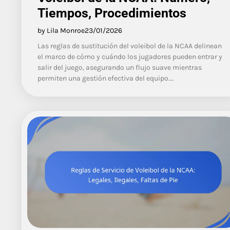
Tiempos, Procedimientos
by Lila Monroe
23/01/2026
Las reglas de sustitución del voleibol de la NCAA delinean
el marco de cómo y cuándo los jugadores pueden entrar y
salir del juego, asegurando un flujo suave mientras
permiten una gestión efectiva del equipo.…