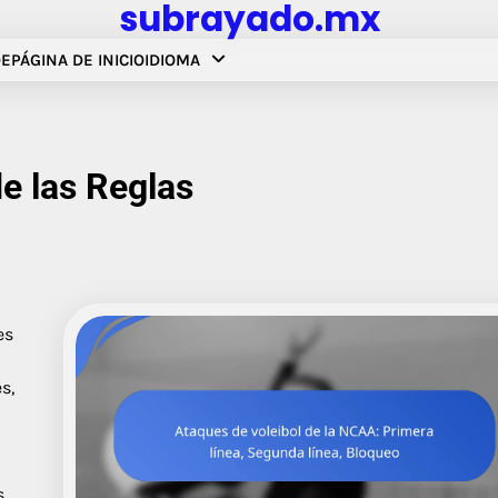
subrayado.mx
DE
PÁGINA DE INICIO
IDIOMA
de las Reglas
es
s,
s