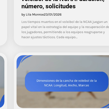
número, solicitudes
by Lila Monroe
23/01/2026
Los tiempos muertos en el voleibol de la NCAA juegan un
papel vital en la estrategia del equipo y la recuperación d
los jugadores, permitiendo a los equipos reagruparse y
hacer ajustes tácticos. Cada equipo…