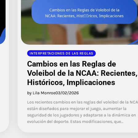
INTERPRETACIONES DE LAS REGLAS
Cambios en las Reglas de
Voleibol de la NCAA: Recientes,
Históricos, Implicaciones
by Lila Monroe
03/02/2026
Los recientes cambios en las reglas del voleibol de la NC
están diseñados para mejorar el juego, aumentar la
seguridad de los jugadores y adaptarse a la dinámica en
evolución del deporte. Estas modificaciones, que…