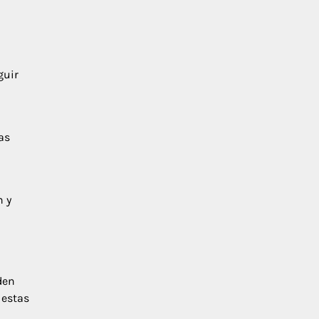
guir
as
n y
den
 estas