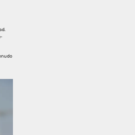
ad.
e-
menudo