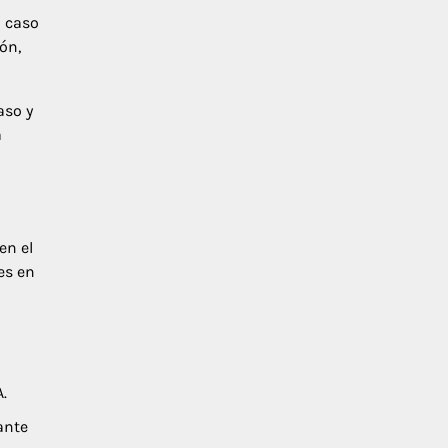
l caso
ón,
aso y
a
en el
es en
.
ante